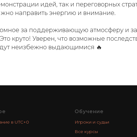
емонстрации идей, так и переговорных стра
ажно направить энергию и внимание.
ромное за поддерживающую атмосферу и 
Это круто! Уверен, что возможные последст
дут неизбежно выдающимися 🔥
ое
Обучение
ание в UTC+0
Игроки и судьи
Все курсы