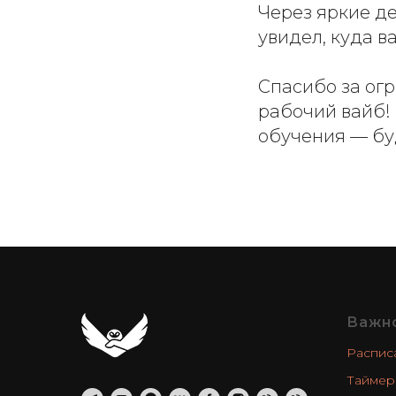
Через яркие д
увидел, куда в
Спасибо за ог
рабочий вайб! 
обучения — бу
Важн
Распис
Таймер