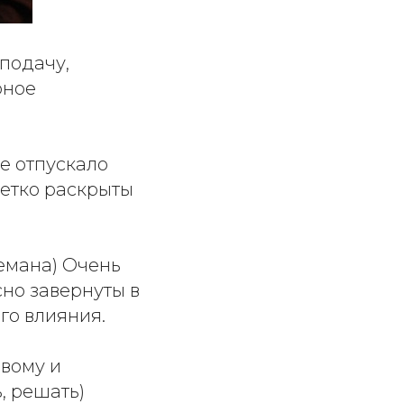
подачу,
рное
е отпускало
четко раскрыты
емана) Очень
но завернуты в
го влияния.
вому и
, решать)