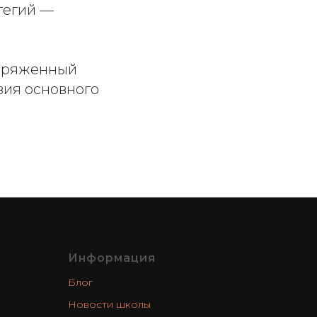
тегий —
заряженный
вия основного
Информация
Блог
Новости школы