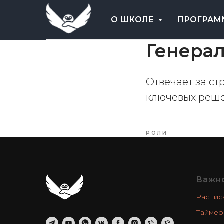
О ШКОЛЕ
ПРОГРА
Генерал
Отвечает за ст
ключевых реше
РОЛИ
Важн
Распис
Таймер