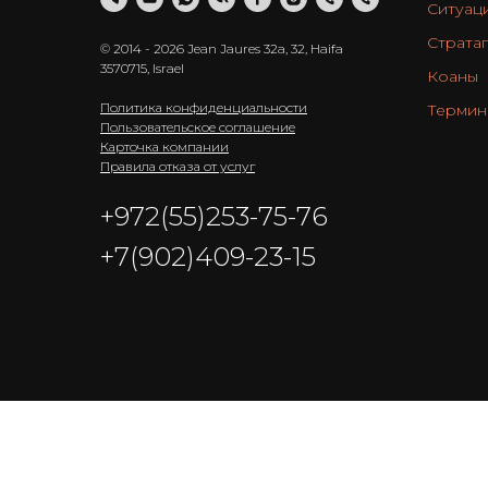
Ситуац
Страта
© 2014 - 2026 Jean Jaures 32a, 32, Haifa
3570715, Israel
Коаны
Политика конфиденциальности
Термин
П
ользовательское соглашение
Карточка компании
Правила отказа от услуг
+972(55)253-75-76
+7(902)409-23-15