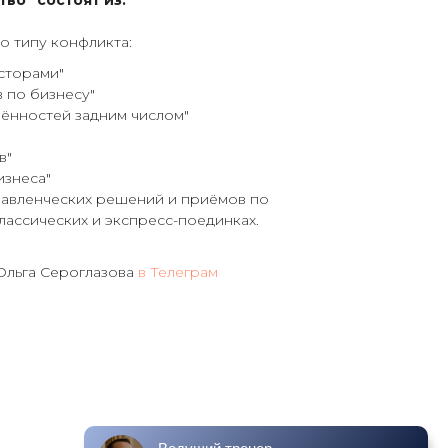
во" состоят из:
о типу конфликта:
есторами"
в по бизнесу"
рённостей задним числом"
в"
изнеса"
равленческих решений и приёмов по
лассических и экспресс-поединках.
Ольга Сероглазова
в Телеграм