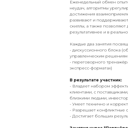
Еженедельный обмен опыт
неудач, алгоритмы урегули
достижения взаимоприемле
развивают и поддерживают
скиллы, а также позволяют
результативнее и в реально
Каждые два занятия посвящ
- дискуссионного блока (о
управленческим решениям 
- переговорного тренажёр
экспресс-форматах)
В результате участник:
- Владеет набором эффекти
клиентами, с поставщиками
близкими людьми, инвестор
- Умеет технично и коррек
- Разрешает конфликтные с
- Достигает больших результ