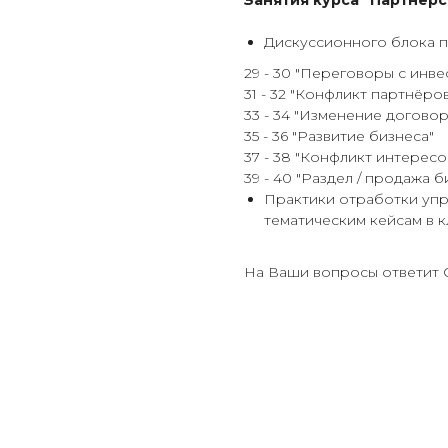
Занятия курса "Партнёрст
Дискуссионного блока п
29 - 30 "Переговоры с инв
31 - 32 "Конфликт партнёро
33 - 34 "Изменение догово
35 - 36 "Развитие бизнеса"
37 - 38 "Конфликт интересо
39 - 40 "Раздел / продажа б
Практики отработки уп
тематическим кейсам в к
На Ваши вопросы ответит 