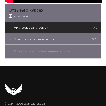
Отзывы о курсах
20 videos
1
Никифорова Анастасия
1:40
2
Константин Перминов о школе
0:29
Принципы и приёмы переговоров
3
Дмитрий Сарьян
5:16
4
Людмила Апраксина
3:19
Дзенский диалог
5
Вера Вейн
3:59
© 2014 - 2026 Jean Jaures 32a,